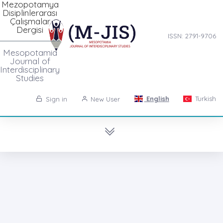
Mezopotamya
Disiplinlerarası
Çalışmalar
Dergisi
ISSN: 2791-9706
Mesopotamia
Journal of
Interdisciplinary
Studies
English
Turkish
Sign in
New User