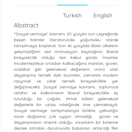
Turkish
English
Abstract
“Sosyal sermaye” kavramı 20 yüzyılın son çeyreğinde
beşeri bilimler literatüründe yoğunluklu olarak
tartışılmaya başlandı. Son iki yüzyılda Batılı ülkelerin
gelişmişliğinin asıl motivasyon kaynağının liberal
bireyselicilik olduğu tezi kabul gördü. İnsanlar
modernleştikçe ortadan kalkacağına inanılan, güven,
sadakat gibi geleneksel değerlerin ürünü olan
dayanışma temelli ilişki biçimleri, zamanla modern
rasyonel ve çıkar temelli bireyselcilikle yer
değiştirecekti. Sosyal sermaye kavramı, toplumsal
refahın ve kalkınmanın liberal bireyselcilikle eş
tutulduğu bir çağda, ihmal edilen geleneksel
değerlerle bir uzlaşı niteliğinde öne çıkmaktaydı.
Sosyal sermaye tartışmalarıyla birlikte, yalnızlığın
insan doğasına çok uygun olmadığı, güven ve
dayanışmanın önemli olduğu, insanların bir birlerine
destek olmaları durumunda başarının artacağı fikri