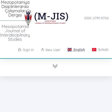
Mezopotamya
Disiplinlerarası
Çalışmalar
Dergisi
ISSN: 2791-9706
Mesopotamia
Journal of
Interdisciplinary
Studies
English
Turkish
Sign in
New User