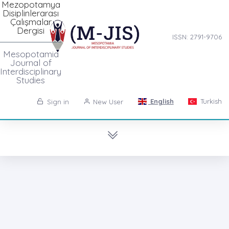
Mezopotamya
Disiplinlerarası
Çalışmalar
Dergisi
ISSN: 2791-9706
Mesopotamia
Journal of
Interdisciplinary
Studies
English
Turkish
Sign in
New User