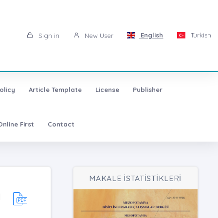
English
Turkish
Sign in
New User
olicy
Article Template
License
Publisher
Online First
Contact
MAKALE İSTATİSTİKLERİ
M