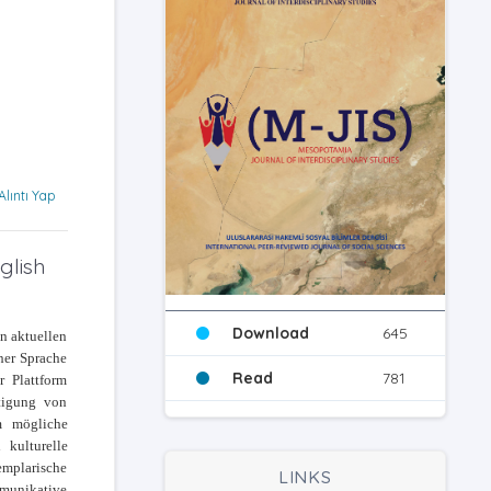
Alıntı Yap
glish
Download
645
on aktuellen
her Sprache
Read
781
 Plattform
htigung von
um mögliche
 kulturelle
emplarische
LINKS
mmunikative