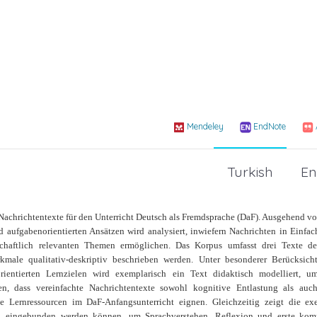
Mendeley
EndNote
Turkish
En
 Nachrichtentexte für den Unterricht Deutsch als Fremdsprache (DaF). Ausgehend v
 aufgabenorientierten Ansätzen wird analysiert, inwiefern Nachrichten in Einfac
haftlich relevanten Themen ermöglichen. Das Korpus umfasst drei Texte der
kmale qualitativ-deskriptiv beschrieben werden. Unter besonderer Berücksic
orientierten Lernzielen wird exemplarisch ein Text didaktisch modelliert, 
en, dass vereinfachte Nachrichtentexte sowohl kognitive Entlastung als auch
de Lernressourcen im DaF-Anfangsunterricht eignen. Gleichzeitig zeigt die ex
zen eingebunden werden können, um Sprachverstehen, Reflexion und erste ko