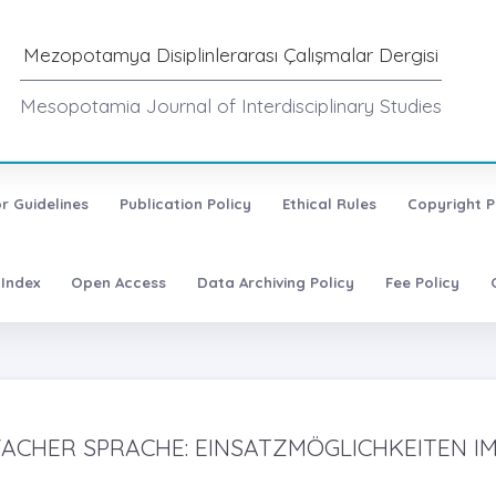
Mezopotamya Disiplinlerarası Çalışmalar Dergisi
Mesopotamia Journal of Interdisciplinary Studies
r Guidelines
Publication Policy
Ethical Rules
Copyright P
Index
Open Access
Data Archiving Policy
Fee Policy
ACHER SPRACHE: EINSATZMÖGLICHKEITEN I