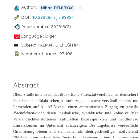
Author :
-
Nihan DEMİRYAY
DOI :
10.29228/mjis.88884
Year-Number: 2025-5(2)
Language : Diğer
Subject : ALMAN DİLİ EĞİTİMİ
Number of pages: 97-108
Abstract
Diese Studie untersucht das didaktische Potenzial vereinfachter deutscher
fremdsprachendidaktischen, kulturbezogenen sowie verständlichkeits- und
Lernenden auf A1–A2-Niveau einen authentischen Zugang zu gesellsc
Nachrichtenleicht
, deren lexikalische, syntaktische und kohäsive Mer
Verständlichkeitskriterien, kulturellen Bezugspunkten und handlungs
Einsatzformen im Unterricht aufzuzeigen. Die Ergebnisse verdeutlich
Orientierung bieten und sich daher als niedrigschwellige, motivieren
Didaktisierung, wie solche Texte in aufgabenorientierte Lernsequen